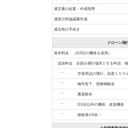
遺言書の起案・作成指導
遺産分割協議書作成
遺言執行手続き
ドローン飛
基本料金 （DJI社の機体を使用）
追加料金 全国を飛行場所とする申請
” 空港周辺の飛行、高度１５０ｍ
” 物件投下、危険物輸送
” 農薬散布
” DJI社以外の機体、改造機体
” 操縦者が6名～