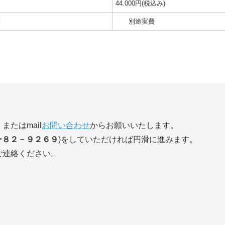
44.000円(税込み)
等
別途実費
）またはmail
お問い合わせ
からお願いいたします。
ー８２－９２６９
)をしていただければ円滑に進みます。
ご連絡ください。