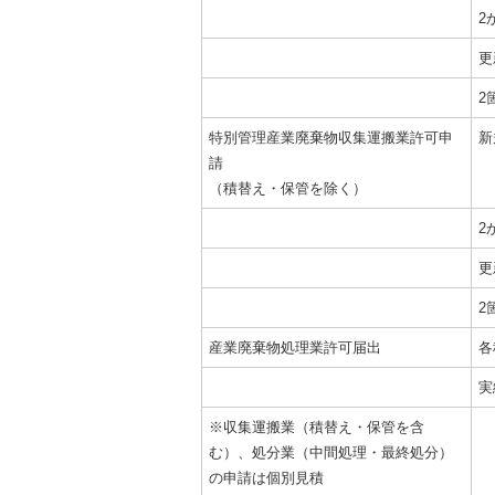
2
更
2
特別管理産業廃棄物収集運搬業許可申
新
請
（積替え・保管を除く）
2
更
2
産業廃棄物処理業許可届出
各
実
※収集運搬業（積替え・保管を含
む）、処分業（中間処理・最終処分）
の申請は個別見積